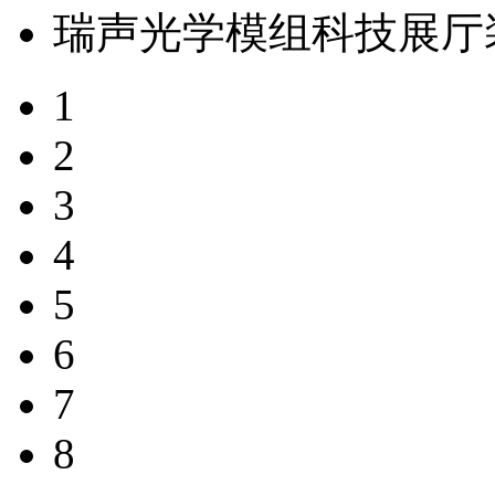
瑞声光学模组科技展厅
1
2
3
4
5
6
7
8