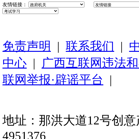
友情链接：
免责声明
|
联系我们
|
中心
|
广西互联网违法和
联网举报·辟谣平台
|
地址：那洪大道12号创意产
4951376