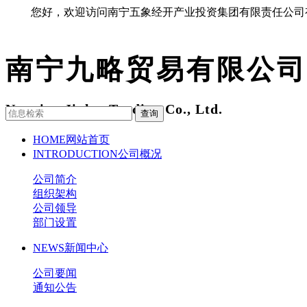
您好，欢迎访问南宁五象经开产业投资集团有限责任公司
南宁九略贸易有限公司
Nanning Jiulue Trading Co., Ltd.
查询
HOME
网站首页
INTRODUCTION
公司概况
公司简介
组织架构
公司领导
部门设置
NEWS
新闻中心
公司要闻
通知公告