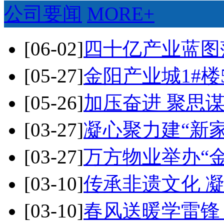
公司要闻
MORE+
[06-02]
四十亿产业蓝图
[05-27]
金阳产业城1#楼
[05-26]
加压奋进 聚思谋
[03-27]
凝心聚力建“新家
[03-27]
万方物业举办“金
[03-10]
传承非遗文化 
[03-10]
春风送暖学雷锋