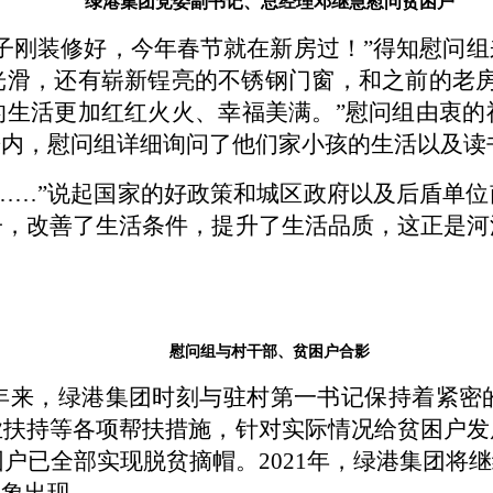
绿港集团党委副书记、总经理邓继慧慰问贫困户
子
刚
装修好，今年春节就在新房过
！
”得知
慰问
组
光滑，还有崭新锃亮的不锈钢门窗，和之前的老
的生活更加红红火火、幸福美满
。
”
慰问组由衷的
房内，慰问组详细询问了他们家小孩的生活以及读
……”说起国家的好政策和城区政府以及后盾单
子，改善了生活条件，提升了生活品质，这正是河
慰问组与村干部、贫困户合影
年来，绿港集团时刻与驻村第一书记保持着紧密
业扶持等各项帮扶措施，针对实际情况给贫困户发
贫困户已全部实现脱贫摘帽。
2021年，绿港集团
现象出现。