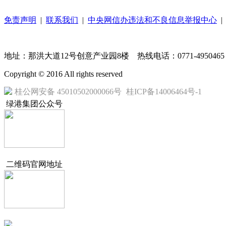
免责声明
|
联系我们
|
中央网信办违法和不良信息举报中心
地址：那洪大道12号创意产业园8楼 热线电话：0771-4950465 丨 南宁市纪委
Copyright © 2016 All rights reserved
桂公网安备 45010502000066号
桂ICP备14006464号-1
绿港集团公众号
二维码官网地址