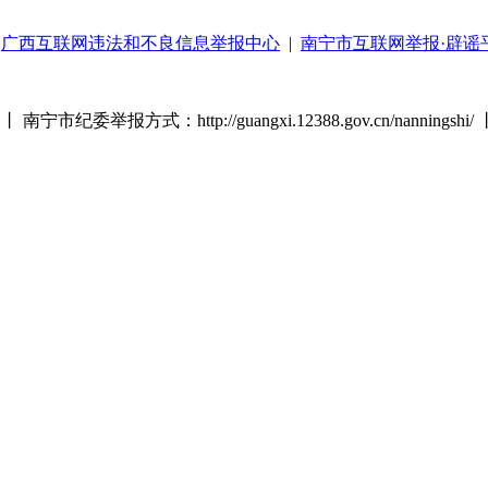
|
广西互联网违法和不良信息举报中心
|
南宁市互联网举报·辟谣
举报方式：http://guangxi.12388.gov.cn/nanningshi/ 