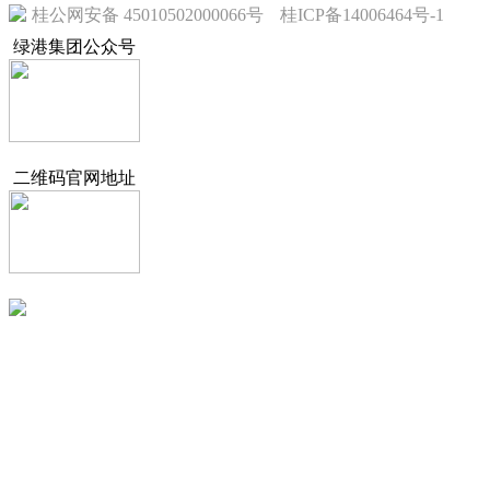
桂公网安备 45010502000066号
桂ICP备14006464号-1
绿港集团公众号
二维码官网地址