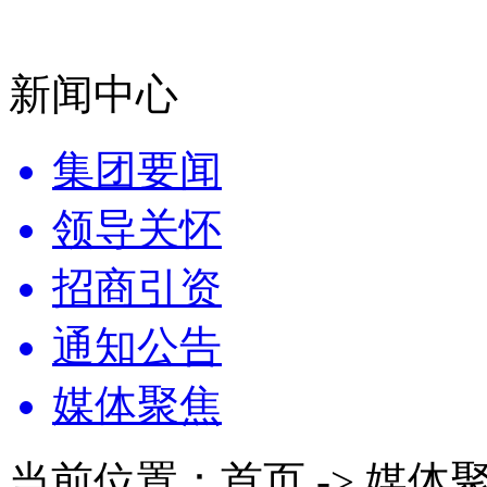
新闻中心
集团要闻
领导关怀
招商引资
通知公告
媒体聚焦
当前位置：首页 -> 媒体