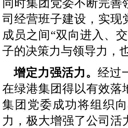
同时集团党委不断完善
司经营班子建设，实现
成员之间“双向进入、
子的决策力与领导力，
增定力强活力。
经过
在绿港集团得以有效落
集团党委成功将组织向
力，极大增强了公司活